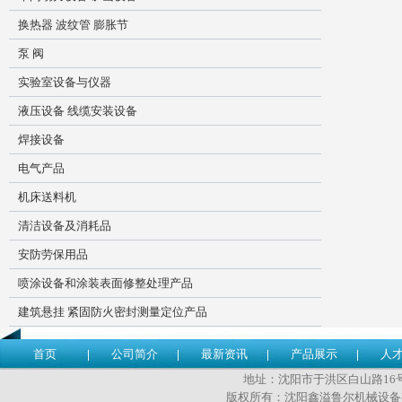
换热器 波纹管 膨胀节
泵 阀
实验室设备与仪器
液压设备 线缆安装设备
焊接设备
电气产品
机床送料机
清洁设备及消耗品
安防劳保用品
喷涂设备和涂装表面修整处理产品
建筑悬挂 紧固防火密封测量定位产品
首页
公司简介
最新资讯
产品展示
人
地址：沈阳市于洪区白山路16号 传
版权所有：沈阳鑫溢鲁尔机械设