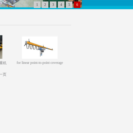
1
2
3
4
5
6
for linear point-to-point coverage
重机
一页