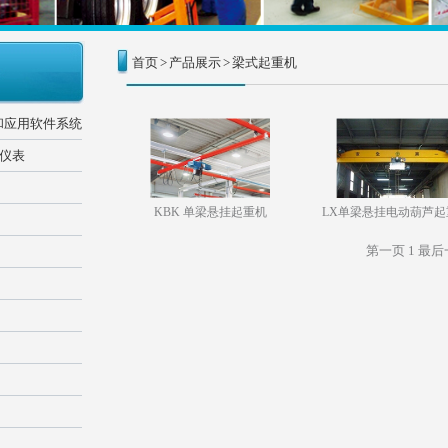
首页
>
产品展示
>
梁式起重机
和应用软件系统
器仪表
KBK 单梁悬挂起重机
LX单梁悬挂电动葫芦起
第一页
1
最后