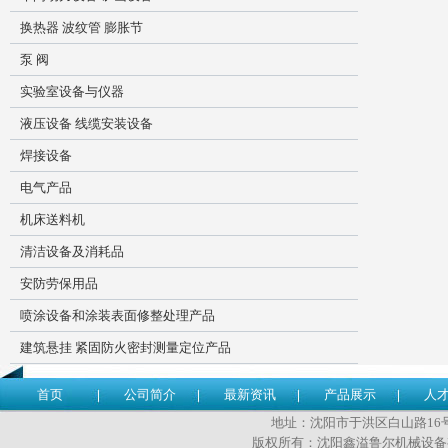
换热器 波纹管 膨胀节
泵 阀
实验室设备与仪器
液压设备 线缆安装设备
焊接设备
电气产品
机床送料机
清洁设备及消耗品
安防劳保用品
喷涂设备和涂装表面修整处理产品
建筑悬挂 紧固防火密封测量定位产品
首页
公司简介
最新资讯
产品展示
人
地址：沈阳市于洪区白山路16号 传
版权所有：沈阳鑫溢鲁尔机械设