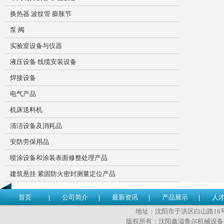
换热器 波纹管 膨胀节
泵 阀
实验室设备与仪器
液压设备 线缆安装设备
焊接设备
电气产品
机床送料机
清洁设备及消耗品
安防劳保用品
喷涂设备和涂装表面修整处理产品
建筑悬挂 紧固防火密封测量定位产品
首页
公司简介
最新资讯
产品展示
人
地址：沈阳市于洪区白山路16号 传
版权所有：沈阳鑫溢鲁尔机械设