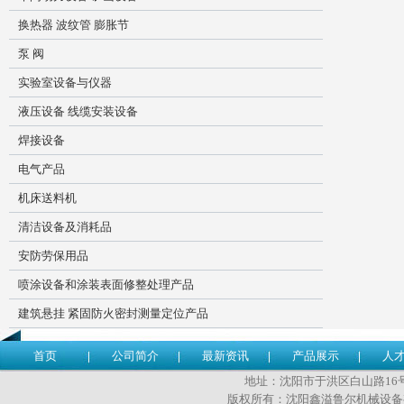
换热器 波纹管 膨胀节
泵 阀
实验室设备与仪器
液压设备 线缆安装设备
焊接设备
电气产品
机床送料机
清洁设备及消耗品
安防劳保用品
喷涂设备和涂装表面修整处理产品
建筑悬挂 紧固防火密封测量定位产品
首页
公司简介
最新资讯
产品展示
人
地址：沈阳市于洪区白山路16号 传
版权所有：沈阳鑫溢鲁尔机械设