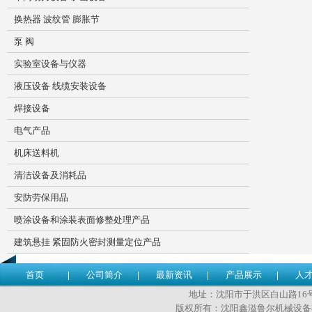
换热器 波纹管 膨胀节
泵 阀
实验室设备与仪器
液压设备 线缆安装设备
焊接设备
电气产品
机床送料机
清洁设备及消耗品
安防劳保用品
喷涂设备和涂装表面修整处理产品
建筑悬挂 紧固防火密封测量定位产品
首页
公司简介
最新资讯
产品展示
人
地址：沈阳市于洪区白山路16号 传
版权所有：沈阳鑫溢鲁尔机械设