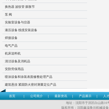
换热器 波纹管 膨胀节
泵 阀
实验室设备与仪器
液压设备 线缆安装设备
焊接设备
电气产品
机床送料机
清洁设备及消耗品
安防劳保用品
喷涂设备和涂装表面修整处理产品
建筑悬挂 紧固防火密封测量定位产品
首页
公司简介
最新资讯
产品展示
人
地址：沈阳市于洪区白山路16号 传
版权所有：沈阳鑫溢鲁尔机械设