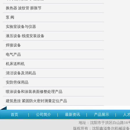
换热器 波纹管 膨胀节
泵 阀
实验室设备与仪器
液压设备 线缆安装设备
焊接设备
电气产品
机床送料机
清洁设备及消耗品
安防劳保用品
喷涂设备和涂装表面修整处理产品
建筑悬挂 紧固防火密封测量定位产品
首页
公司简介
最新资讯
产品展示
人
地址：沈阳市于洪区白山路16号 传
版权所有：沈阳鑫溢鲁尔机械设