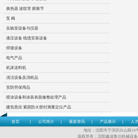
换热器 波纹管 膨胀节
泵 阀
实验室设备与仪器
液压设备 线缆安装设备
焊接设备
电气产品
机床送料机
清洁设备及消耗品
安防劳保用品
喷涂设备和涂装表面修整处理产品
建筑悬挂 紧固防火密封测量定位产品
首页
公司简介
最新资讯
产品展示
人
地址：沈阳市于洪区白山路16号 传
版权所有：沈阳鑫溢鲁尔机械设