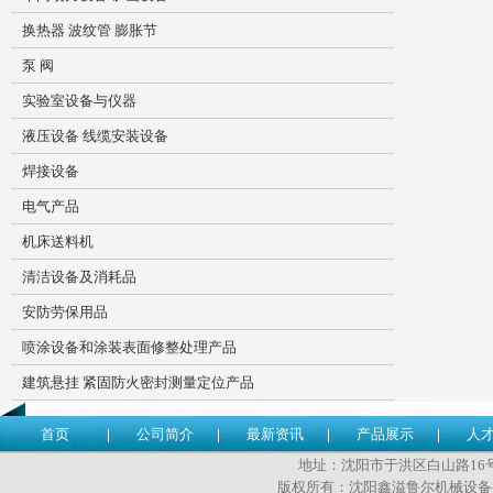
换热器 波纹管 膨胀节
泵 阀
实验室设备与仪器
液压设备 线缆安装设备
焊接设备
电气产品
机床送料机
清洁设备及消耗品
安防劳保用品
喷涂设备和涂装表面修整处理产品
建筑悬挂 紧固防火密封测量定位产品
首页
公司简介
最新资讯
产品展示
人
地址：沈阳市于洪区白山路16号 传
版权所有：沈阳鑫溢鲁尔机械设