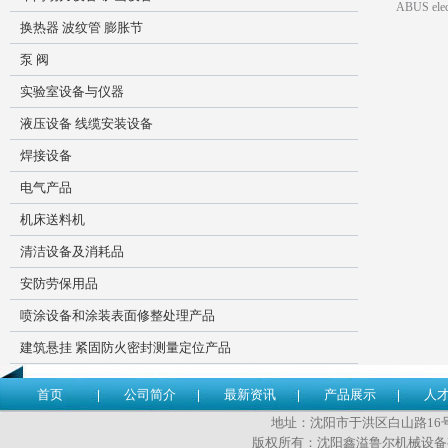
换热器 波纹管 膨胀节
泵 阀
实验室设备与仪器
液压设备 线缆安装设备
焊接设备
电气产品
机床送料机
清洁设备及消耗品
安防劳保用品
喷涂设备和涂装表面修整处理产品
建筑悬挂 紧固防火密封测量定位产品
首页
公司简介
最新资讯
产品展示
人
地址：沈阳市于洪区白山路16号 传
版权所有：沈阳鑫溢鲁尔机械设