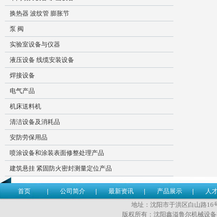
换热器 波纹管 膨胀节
泵 阀
实验室设备与仪器
液压设备 线缆安装设备
焊接设备
电气产品
机床送料机
清洁设备及消耗品
安防劳保用品
喷涂设备和涂装表面修整处理产品
建筑悬挂 紧固防火密封测量定位产品
首页
公司简介
最新资讯
产品展示
人
地址：沈阳市于洪区白山路16号 传
版权所有：沈阳鑫溢鲁尔机械设