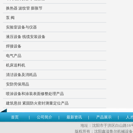
换热器 波纹管 膨胀节
泵 阀
实验室设备与仪器
液压设备 线缆安装设备
焊接设备
电气产品
机床送料机
清洁设备及消耗品
安防劳保用品
喷涂设备和涂装表面修整处理产品
建筑悬挂 紧固防火密封测量定位产品
首页
公司简介
最新资讯
产品展示
人
地址：沈阳市于洪区白山路16号 传
版权所有：沈阳鑫溢鲁尔机械设