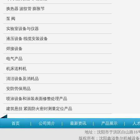
换热器 波纹管 膨胀节
泵 阀
实验室设备与仪器
液压设备 线缆安装设备
焊接设备
电气产品
机床送料机
清洁设备及消耗品
安防劳保用品
喷涂设备和涂装表面修整处理产品
建筑悬挂 紧固防火密封测量定位产品
首页
公司简介
最新资讯
产品展示
人
地址：沈阳市于洪区白山路16号 传
版权所有：沈阳鑫溢鲁尔机械设