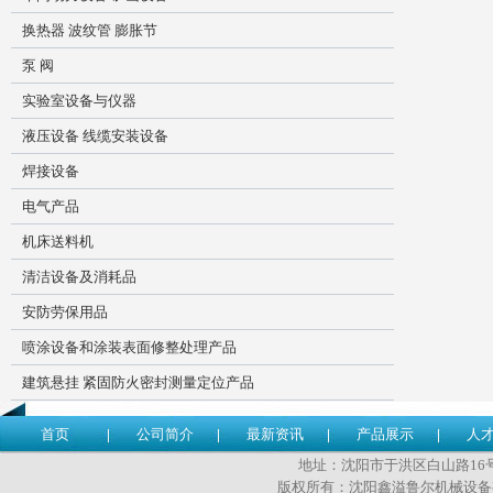
换热器 波纹管 膨胀节
泵 阀
实验室设备与仪器
液压设备 线缆安装设备
焊接设备
电气产品
机床送料机
清洁设备及消耗品
安防劳保用品
喷涂设备和涂装表面修整处理产品
建筑悬挂 紧固防火密封测量定位产品
首页
公司简介
最新资讯
产品展示
人
地址：沈阳市于洪区白山路16号 传
版权所有：沈阳鑫溢鲁尔机械设