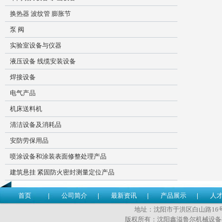
换热器 波纹管 膨胀节
泵 阀
实验室设备与仪器
液压设备 线缆安装设备
焊接设备
电气产品
机床送料机
清洁设备及消耗品
安防劳保用品
喷涂设备和涂装表面修整处理产品
建筑悬挂 紧固防火密封测量定位产品
首页
公司简介
最新资讯
产品展示
人
地址：沈阳市于洪区白山路16号 传
版权所有：沈阳鑫溢鲁尔机械设