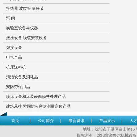
换热器 波纹管 膨胀节
泵 阀
实验室设备与仪器
液压设备 线缆安装设备
焊接设备
电气产品
机床送料机
清洁设备及消耗品
安防劳保用品
喷涂设备和涂装表面修整处理产品
建筑悬挂 紧固防火密封测量定位产品
首页
公司简介
最新资讯
产品展示
人
地址：沈阳市于洪区白山路16号 传
版权所有：沈阳鑫溢鲁尔机械设