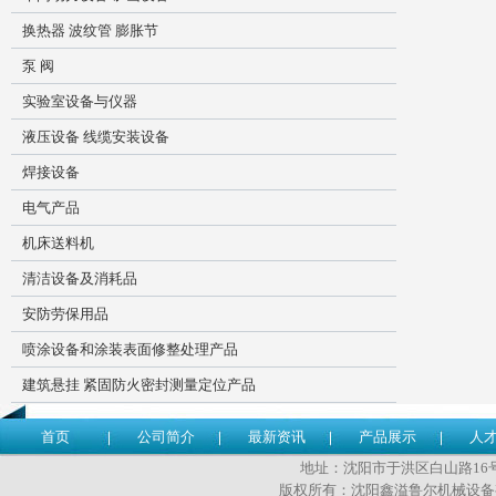
换热器 波纹管 膨胀节
泵 阀
实验室设备与仪器
液压设备 线缆安装设备
焊接设备
电气产品
机床送料机
清洁设备及消耗品
安防劳保用品
喷涂设备和涂装表面修整处理产品
建筑悬挂 紧固防火密封测量定位产品
首页
公司简介
最新资讯
产品展示
人
地址：沈阳市于洪区白山路16号 传
版权所有：沈阳鑫溢鲁尔机械设