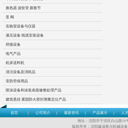
换热器 波纹管 膨胀节
泵 阀
实验室设备与仪器
液压设备 线缆安装设备
焊接设备
电气产品
机床送料机
清洁设备及消耗品
安防劳保用品
喷涂设备和涂装表面修整处理产品
建筑悬挂 紧固防火密封测量定位产品
首页
公司简介
最新资讯
产品展示
人
地址：沈阳市于洪区白山路16号 传
版权所有：沈阳鑫溢鲁尔机械设