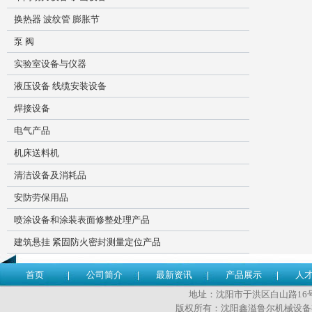
换热器 波纹管 膨胀节
泵 阀
实验室设备与仪器
液压设备 线缆安装设备
焊接设备
电气产品
机床送料机
清洁设备及消耗品
安防劳保用品
喷涂设备和涂装表面修整处理产品
建筑悬挂 紧固防火密封测量定位产品
首页
公司简介
最新资讯
产品展示
人
地址：沈阳市于洪区白山路16号 传
版权所有：沈阳鑫溢鲁尔机械设